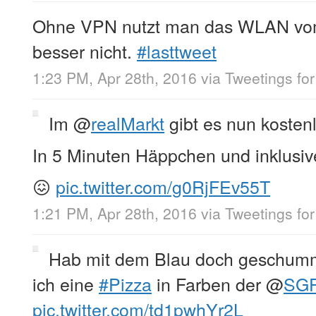
Ohne VPN nutzt man das WLAN v
besser nicht.
#lasttweet
1:23 PM, Apr 28th, 2016
via
Tweetings for
Im
@
realMarkt
gibt es nun koste
In 5 Minuten Häppchen und inklusiv
😖
pic.twitter.com/g0RjFEv55T
1:21 PM, Apr 28th, 2016
via
Tweetings for
Hab mit dem Blau doch geschumme
ich eine
#Pizza
in Farben der
@
SGF
pic.twitter.com/td1pwhYr2L