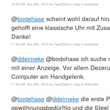
12:00 PM, Apr 26th, 2016
via
TweetDeck
in reply to bodehase
@
bodehase
scheint wohl darauf hin
gehofft eine klassische Uhr mit Zusa
Danke!
11:59 AM, Apr 26th, 2016
via
TweetDeck
in reply to bodehase
@
ddeimeke
@bodohase ich suche n
mit einer Anzeige. Vor allem Dezen
Computer am Handgelenk.
11:54 AM, Apr 26th, 2016
via
TweetDeck
in reply to ddeimeke
@
bodehase
@
ddeimeke
die erste P
gewöhnungsbedürftig und die Steel i