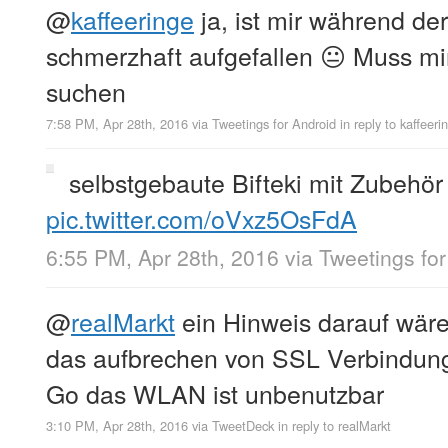
@
kaffeeringe
ja, ist mir während de
schmerzhaft aufgefallen 😐 Muss mi
suchen
7:58 PM, Apr 28th, 2016
via
Tweetings for Android
in reply to kaffeeri
selbstgebaute Bifteki mit Zubehör
pic.twitter.com/oVxz5OsFdA
6:55 PM, Apr 28th, 2016
via
Tweetings for
@
realMarkt
ein Hinweis darauf wäre s
das aufbrechen von SSL Verbindung
Go das WLAN ist unbenutzbar
3:10 PM, Apr 28th, 2016
via
TweetDeck
in reply to realMarkt