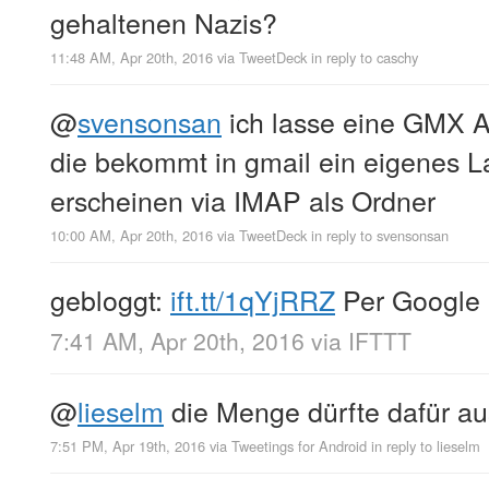
gehaltenen Nazis?
11:48 AM, Apr 20th, 2016
via
TweetDeck
in reply to caschy
@
svensonsan
ich lasse eine GMX Ad
die bekommt in gmail ein eigenes L
erscheinen via IMAP als Ordner
10:00 AM, Apr 20th, 2016
via
TweetDeck
in reply to svensonsan
gebloggt:
ift.tt/1qYjRRZ
Per Google 
7:41 AM, Apr 20th, 2016
via
IFTTT
@
lieselm
die Menge dürfte dafür aus
7:51 PM, Apr 19th, 2016
via
Tweetings for Android
in reply to lieselm