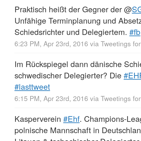
Praktisch heißt der Gegner der
@
S
Unfähige Terminplanung und Abset
Schiedsrichter und Delegiertem.
#fb
6:23 PM, Apr 23rd, 2016
via
Tweetings fo
Im Rückspiegel dann dänische Schie
schwedischer Delegierter? Die
#EH
#lasttweet
6:15 PM, Apr 23rd, 2016
via
Tweetings fo
Kasperverein
#Ehf
. Champions-Leag
polnische Mannschaft in Deutschland
Litauen & tschechischer Delegierter