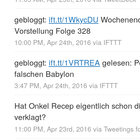
gebloggt:
ift.tt/1WkycDU
Wochenendl
Vorstellung Folge 328
10:00 PM, Apr 24th, 2016
via
IFTTT
gebloggt:
ift.tt/1VRTREA
gelesen: P
falschen Babylon
3:47 PM, Apr 24th, 2016
via
IFTTT
Hat Onkel Recep eigentlich schon d
verklagt?
11:00 PM, Apr 23rd, 2016
via
Tweetings f