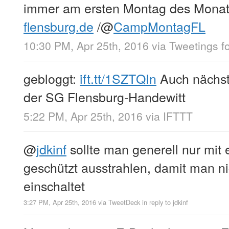
immer am ersten Montag des Monat
flensburg.de
/
@
CampMontagFL
10:30 PM, Apr 25th, 2016
via
Tweetings f
gebloggt:
ift.tt/1SZTQIn
Auch nächs
der SG Flensburg-Handewitt
5:22 PM, Apr 25th, 2016
via
IFTTT
@
jdkinf
sollte man generell nur mit
geschützt ausstrahlen, damit man n
einschaltet
3:27 PM, Apr 25th, 2016
via
TweetDeck
in reply to jdkinf