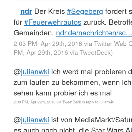
Der Kreis
#Segeberg
fordert 
ndr
für
#Feuerwehrautos
zurück. Betroff
Gemeinden.
ndr.de/nachrichten/sc
2:03 PM, Apr 29th, 2016
via
Twitter Web C
PM, Apr 29th, 2016
via
TweetDeck
)
@
julianwki
ich werd mal probieren 
zum laufen zu bekommen, wenn ich
sehen kann probier ich es mal
2:08 PM, Apr 29th, 2016
via
TweetDeck
in reply to julianwki
@
julianwki
ist von MediaMarkt/Satur
es auch noch nicht, die Star Wars A