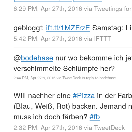
6:29 PM, Apr 27th, 2016
via
Tweetings for
gebloggt:
ift.tt/1MZFrzE
Samstag: Li
5:42 PM, Apr 27th, 2016
via
IFTTT
@
bodehase
nur wo bekomme ich jet
verschimmelte Schlümpfe her?
2:44 PM, Apr 27th, 2016
via
TweetDeck
in reply to bodehase
Will nachher eine
#Pizza
in der Far
(Blau, Weiß, Rot) backen. Jemand n
muss ich doch färben?
#fb
2:32 PM, Apr 27th, 2016
via
TweetDeck