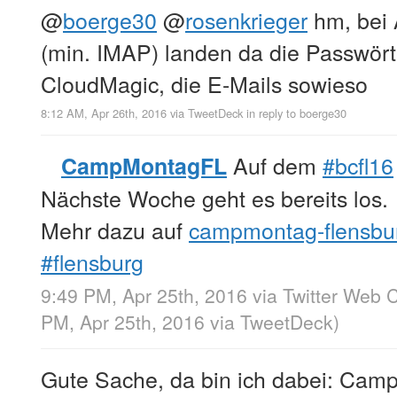
@
boerge30
@
rosenkrieger
hm, bei 
(min. IMAP) landen da die Passwört
CloudMagic, die E-Mails sowieso
8:12 AM, Apr 26th, 2016
via
TweetDeck
in reply to boerge30
Auf dem
#bcfl16
CampMontagFL
Nächste Woche geht es bereits los.
Mehr dazu auf
campmontag-flensbu
#flensburg
9:49 PM, Apr 25th, 2016
via
Twitter Web C
PM, Apr 25th, 2016
via
TweetDeck
)
Gute Sache, da bin ich dabei: Cam