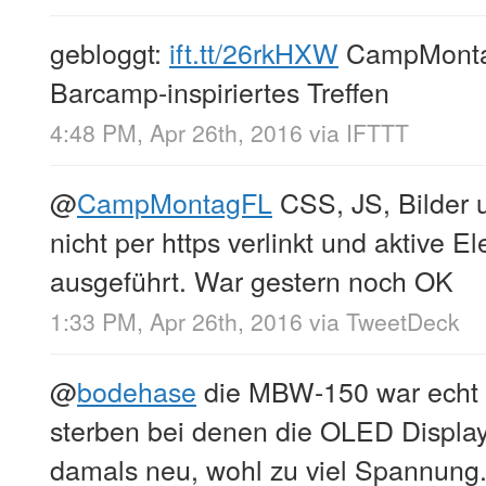
gebloggt:
ift.tt/26rkHXW
CampMontag
Barcamp-inspiriertes Treffen
4:48 PM, Apr 26th, 2016
via
IFTTT
@
CampMontagFL
CSS, JS, Bilder 
nicht per https verlinkt und aktive 
ausgeführt. War gestern noch OK
1:33 PM, Apr 26th, 2016
via
TweetDeck
@
bodehase
die MBW-150 war echt to
sterben bei denen die OLED Displa
damals neu, wohl zu viel Spannung.