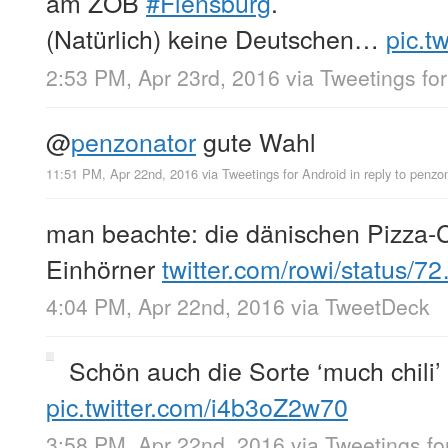
am ZOB
#Flensburg
.
(Natürlich) keine Deutschen…
pic.t
2:53 PM, Apr 23rd, 2016
via
Tweetings fo
@
penzonator
gute Wahl
11:51 PM, Apr 22nd, 2016
via
Tweetings for Android
in reply to penzo
man beachte: die dänischen Pizza-C
Einhörner
twitter.com/rowi/status/7
4:04 PM, Apr 22nd, 2016
via
TweetDeck
Schön auch die Sorte ‘much chili’
pic.twitter.com/i4b3oZ2w70
3:58 PM, Apr 22nd, 2016
via
Tweetings fo