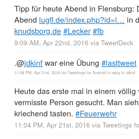
Tipp für heute Abend in Flensburg:
Abend
lugfl.de/index.php?id=l…
in 
knudsborg.de
#Lecker
#fb
9:09 AM, Apr 22nd, 2016
via
TweetDeck
.
@
jdkinf
war eine Übung
#lasttweet
11:08 PM, Apr 21st, 2016
via
Tweetings for Android
in reply to jdkinf
Heute das erste mal in einem völlig
vermisste Person gesucht. Man sie
kriechend tasten.
#Feuerwehr
11:04 PM, Apr 21st, 2016
via
Tweetings f