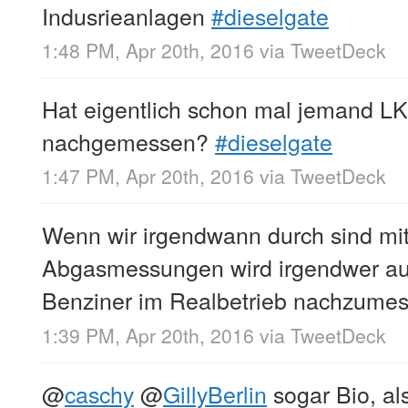
Indusrieanlagen
#dieselgate
1:48 PM, Apr 20th, 2016
via
TweetDeck
Hat eigentlich schon mal jemand L
nachgemessen?
#dieselgate
1:47 PM, Apr 20th, 2016
via
TweetDeck
Wenn wir irgendwann durch sind mi
Abgasmessungen wird irgendwer au
Benziner im Realbetrieb nachzumes
1:39 PM, Apr 20th, 2016
via
TweetDeck
@
caschy
@
GillyBerlin
sogar Bio, al