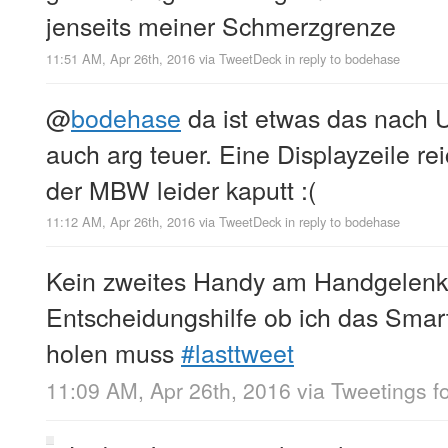
jenseits meiner Schmerzgrenze
11:51 AM, Apr 26th, 2016
via
TweetDeck
in reply to bodehase
@
bodehase
da ist etwas das nach U
auch arg teuer. Eine Displayzeile rei
der MBW leider kaputt :(
11:12 AM, Apr 26th, 2016
via
TweetDeck
in reply to bodehase
Kein zweites Handy am Handgelenk,
Entscheidungshilfe ob ich das Sma
holen muss
#lasttweet
11:09 AM, Apr 26th, 2016
via
Tweetings f