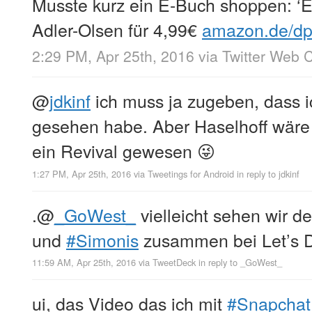
Musste kurz ein E-Buch shoppen: ‘E
Adler-Olsen für 4,99€
amazon.de/
2:29 PM, Apr 25th, 2016
via
Twitter Web C
@
jdkinf
ich muss ja zugeben, dass i
gesehen habe. Aber Haselhoff wäre 
ein Revival gewesen 😜
1:27 PM, Apr 25th, 2016
via
Tweetings for Android
in reply to jdkinf
.
@
_GoWest_
vielleicht sehen wir 
und
#Simonis
zusammen bei Let’s D
11:59 AM, Apr 25th, 2016
via
TweetDeck
in reply to _GoWest_
ui, das Video das ich mit
#Snapchat