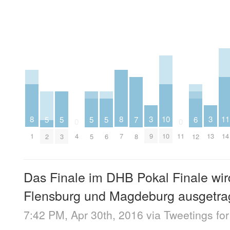
3
3
11
10
8
8
7
6
5
5
5
5
0
0
9
13
14
10
4
11
1
7
8
12
2
3
5
6
Das Finale im DHB Pokal Finale wir
Flensburg und Magdeburg ausgetr
7:42 PM, Apr 30th, 2016
via
Tweetings for