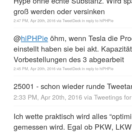
Hype ohne echte Substanz. Wird s
groß werden oder versinken
2:47 PM, Apr 20th, 2016
via
TweetDeck
in reply to hiPHPie
@
hiPHPie
öhm, wenn Tesla die Pro
einstellt haben sie bei akt. Kapazitä
Vorbestellungen des 3 abgearbeit
2:45 PM, Apr 20th, 2016
via
TweetDeck
in reply to hiPHPie
25001 - schon wieder runde Tweeta
2:33 PM, Apr 20th, 2016
via
Tweetings for
Ich wette praktisch wird alles “optim
gemessen wird. Egal ob PKW, LKW,