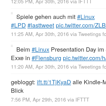
12:05 PM, Apr 30th, 2016
via
IFTTT
Spiele gehen auch mit
#Linux
#LPD
#lasttweet
pic.twitter.com/Z
11:25 AM, Apr 30th, 2016
via
Tweetings f
Beim
#Linux
Presentation Day im
Exxe in
#Flensburg
pic.twitter.co
11:20 AM, Apr 30th, 2016
via
Tweetings f
gebloggt:
ift.tt/1TjKyaD
alle Kindle-
Blick
7:56 PM, Apr 29th, 2016
via
IFTTT