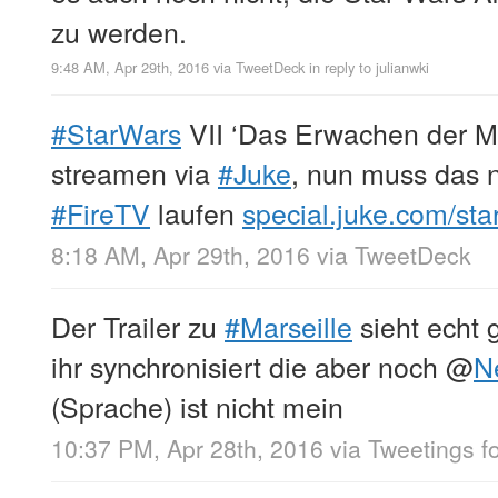
zu werden.
9:48 AM, Apr 29th, 2016
via
TweetDeck
in reply to julianwki
#StarWars
VII ‘Das Erwachen der Ma
streamen via
#Juke
, nun muss das 
#FireTV
laufen
special.juke.com/sta
8:18 AM, Apr 29th, 2016
via
TweetDeck
Der Trailer zu
#Marseille
sieht echt 
ihr synchronisiert die aber noch
@
N
(Sprache) ist nicht mein
10:37 PM, Apr 28th, 2016
via
Tweetings f