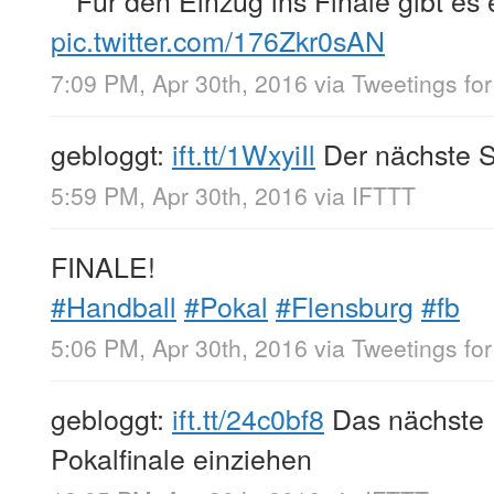
Für den Einzug ins Finale gibt es
pic.twitter.com/176Zkr0sAN
7:09 PM, Apr 30th, 2016
via
Tweetings for
gebloggt:
ift.tt/1WxyiIl
Der nächste Sc
5:59 PM, Apr 30th, 2016
via
IFTTT
FINALE!
#Handball
#Pokal
#Flensburg
#fb
5:06 PM, Apr 30th, 2016
via
Tweetings for
gebloggt:
ift.tt/24c0bf8
Das nächste E
Pokalfinale einziehen