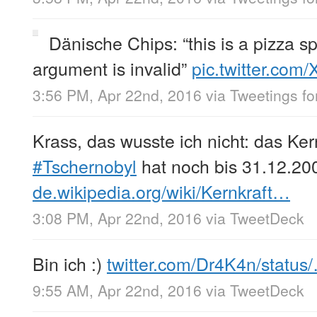
Dänische Chips: “this is a pizza s
argument is invalid”
pic.twitter.co
3:56 PM, Apr 22nd, 2016
via
Tweetings fo
Krass, das wusste ich nicht: das Ker
#Tschernobyl
hat noch bis 31.12.200
de.wikipedia.org/wiki/Kernkraft…
3:08 PM, Apr 22nd, 2016
via
TweetDeck
Bin ich :)
twitter.com/Dr4K4n/status
9:55 AM, Apr 22nd, 2016
via
TweetDeck