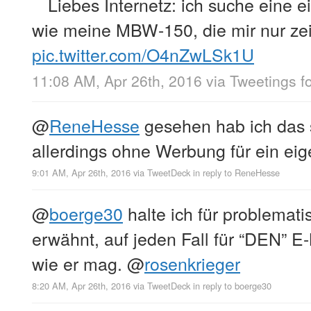
Liebes Internetz: ich suche eine 
wie meine MBW-150, die mir nur zeig
pic.twitter.com/O4nZwLSk1U
11:08 AM, Apr 26th, 2016
via
Tweetings f
@
ReneHesse
gesehen hab ich das 
allerdings ohne Werbung für ein eig
9:01 AM, Apr 26th, 2016
via
TweetDeck
in reply to ReneHesse
@
boerge30
halte ich für problemati
erwähnt, auf jeden Fall für “DEN” E-
wie er mag.
@
rosenkrieger
8:20 AM, Apr 26th, 2016
via
TweetDeck
in reply to boerge30