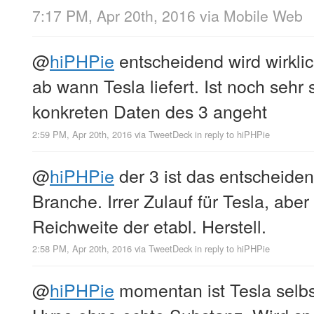
7:17 PM, Apr 20th, 2016
via
Mobile Web
@
hiPHPie
entscheidend wird wirkli
ab wann Tesla liefert. Ist noch seh
konkreten Daten des 3 angeht
2:59 PM, Apr 20th, 2016
via
TweetDeck
in reply to hiPHPie
@
hiPHPie
der 3 ist das entscheiden
Branche. Irrer Zulauf für Tesla, aber
Reichweite der etabl. Herstell.
2:58 PM, Apr 20th, 2016
via
TweetDeck
in reply to hiPHPie
@
hiPHPie
momentan ist Tesla selbst