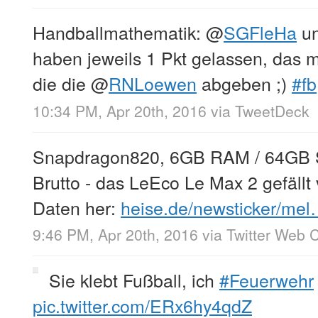
Handballmathematik:
@
SGFleHa
u
haben jeweils 1 Pkt gelassen, das 
die die
@
RNLoewen
abgeben ;)
#fb
10:34 PM, Apr 20th, 2016
via
TweetDeck
Snapdragon820, 6GB RAM / 64GB S
Brutto - das LeEco Le Max 2 gefällt
Daten her:
heise.de/newsticker/me
9:46 PM, Apr 20th, 2016
via
Twitter Web C
Sie klebt Fußball, ich
#Feuerwehr
pic.twitter.com/ERx6hy4qdZ