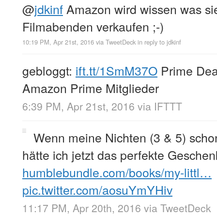
@
jdkinf
Amazon wird wissen was sie
Filmabenden verkaufen ;-)
10:19 PM, Apr 21st, 2016
via
TweetDeck
in reply to jdkinf
gebloggt:
ift.tt/1SmM37O
Prime Deal
Amazon Prime Mitglieder
6:39 PM, Apr 21st, 2016
via
IFTTT
Wenn meine Nichten (3 & 5) scho
hätte ich jetzt das perfekte Geschen
humblebundle.com/books/my-littl…
pic.twitter.com/aosuYmYHiv
11:17 PM, Apr 20th, 2016
via
TweetDeck